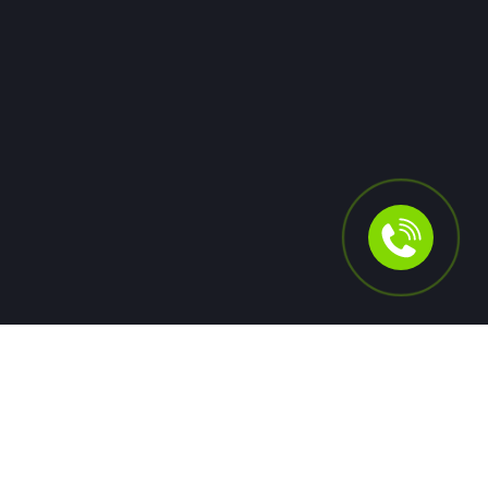
произошёл во время рабочей поездки.
06 июля
0
30
Для людей
Помощь в получении кредита
Рефинансирование кредитов