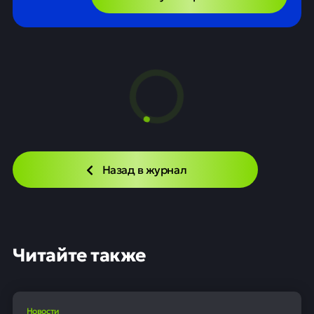
95
Наших клиентов получают
положительное решение в банке
Готовое решение по кредиту
уже сегодня
Получить решение