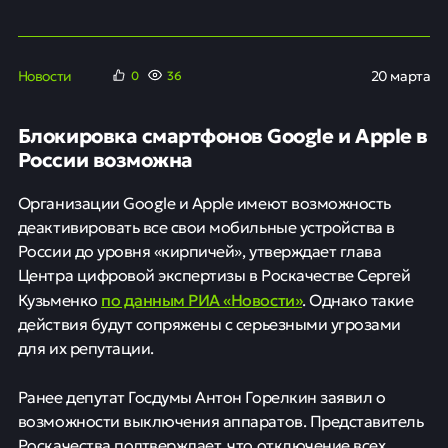
Новости
20 марта
0
36
Блокировка смартфонов Google и Apple в
России возможна
Организации Google и Apple имеют возможность
деактивировать все свои мобильные устройства в
России до уровня «кирпичей», утверждает глава
Центра цифровой экспертизы в Роскачестве Сергей
по данным РИА «Новости»
Кузьменко
. Однако такие
действия будут сопряжены с серьезными угрозами
для их репутации.
Ранее депутат Госдумы Антон Горелкин заявил о
возможности выключения аппаратов. Представитель
Роскачества подтверждает, что отключение всех