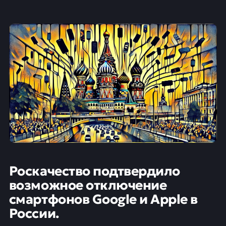
Роскачество подтвердило
возможное отключение
смартфонов Google и Apple в
России.