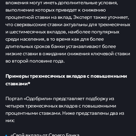
вложения могут иметь дополнительные условия,
выполнение которых приведет к снижению
процентной ставки на вклад. Эксперт также уточняет,
что сверхвысокие ставки актуальны для трехмесячных
и шестимесячных вкладов, наиболее популярных
среди населения, в то время как для более
длительных сроков банки устанавливают более
низкие ставки в ожидании снижения ключевой ставки
во второй половине года.
Примеры трехмесячных вкладов с повышенными
ставками*
Портал «Одобрили» представляет подборку из
четырех трехмесячных вкладов с повышенными
процентными ставками. Ниже представлены два из
них:
«Свой вклад» от Своего Банка