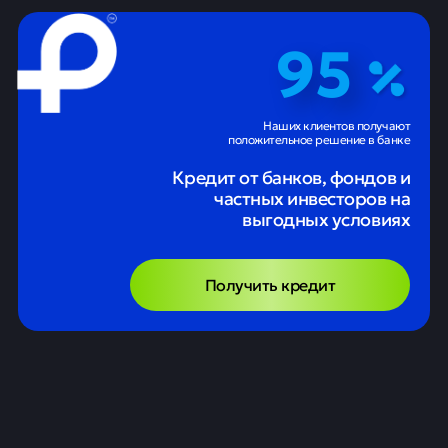
95
Наших клиентов получают
положительное решение в банке
Кредит от банков, фондов и
частных инвесторов на
выгодных условиях
Получить кредит