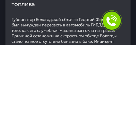
топлива
Губернатор Вологодской области Георгий Филимонов
был вынужден пересесть в автомобиль ГИБДД после
того, как его служебная машина заглохла на трассе.
Причиной остановки на скоростном обходе Вологды
стало полное отсутствие бензина в баке. Инцидент
произошёл во время рабочей поездки.
06 июля
0
39
Для людей
Помощь в получении кредита