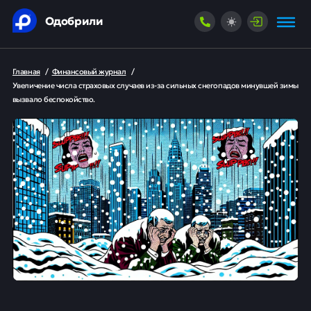
Одобрили
Главная
/
Финансовый журнал
/
Увеличение числа страховых случаев из-за сильных снегопадов минувшей зимы
вызвало беспокойство.