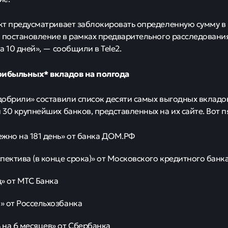
редства с связанного сим-картой счета в случае индикато
сайте газеты «Коммерсант»
ется на
.
ета по развитию цифровой экономики при Совете федера
о мошенники переводят украденные средства на номера т
 используемых злоумышленниками.
мент абоненты могут снимать деньги со счета, привязанног
е счета были заблокированы.
финмониторингу, документ также разъясняет возможность
ия услуг связи. Оператор имеет право приостановить серви
овки или приостановки операций недостаточно средств дл
правил связано с увеличением случаев телефонного мошен
очники, ссылающиеся на «Коммерсант», говорят, что опера
д контроль Центробанка, хотя компании предоставляют 