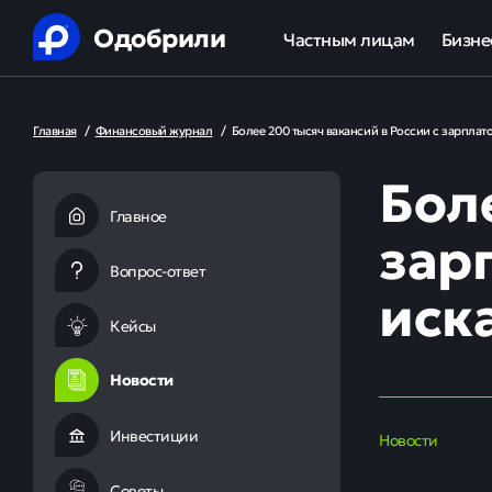
Одобрили
Частным лицам
Бизне
Помощь в получении креди
Ипот
Главная
/
Финансовый журнал
/
Более 200 тысяч вакансий в России с зарплатой
Рефинансирование кредит
Обор
Бол
Ипотека
Льгот
Главное
зарп
Банкротство
Вопрос-ответ
иск
Юридическая защита от ко
Кейсы
Анализ кредитной истории
Новости
Инвестиции
Новости
Советы