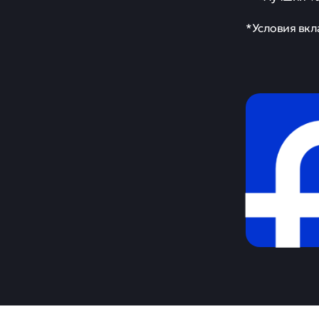
осуществлени
обналичиван
«Законопроек
будет выдано
действительн
Топ самых п
Эксперты «Од
предложений 
«Дома наде
«МКБ. Перс
«МТС вклад
«Доходный»