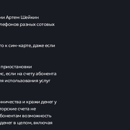
фры: операторы
ать переводы
11 апреля
нопроект
язи запрещать абонентам