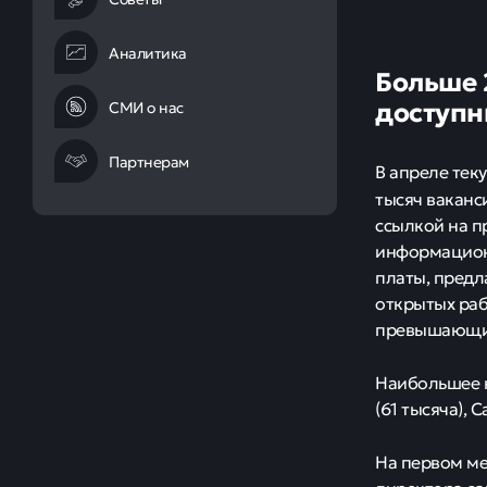
Аналитика
Больше 
доступн
СМИ о нас
Партнерам
В апреле тек
тысяч ваканс
ссылкой на п
информационн
платы, предл
открытых раб
превышающим
Наибольшее к
(61 тысяча), 
На первом ме