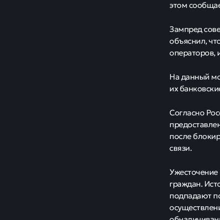
Зак
свя
при
Новости
Обязаны
Минцифр
Минцифры раз