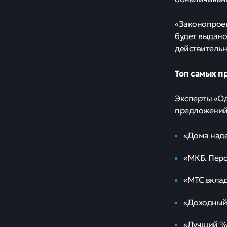
переводить с
этом сообща
Зампред сов
объяснил, чт
операторов,
На данный мо
их банковски
Согласно Рос
предоставлен
после блокир
связи.
Ужесточение 
граждан. Ист
подпадают по