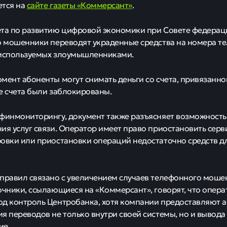
онопроект Минци
зи будут блокиров
 мошенничестве.
0
56
 блокировать переводы: новый зако
 разъясняет ситуацию
работало законопроект, который требует операторов св