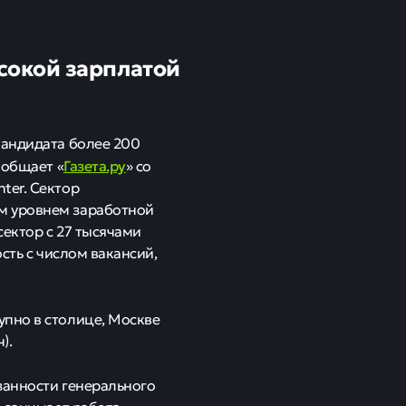
сокой зарплатой
кандидата более 200
Газета.ру
ообщает «
» со
ter. Сектор
м уровнем заработной
сектор с 27 тысячами
сть с числом вакансий,
упно в столице, Москве
).
занности генерального