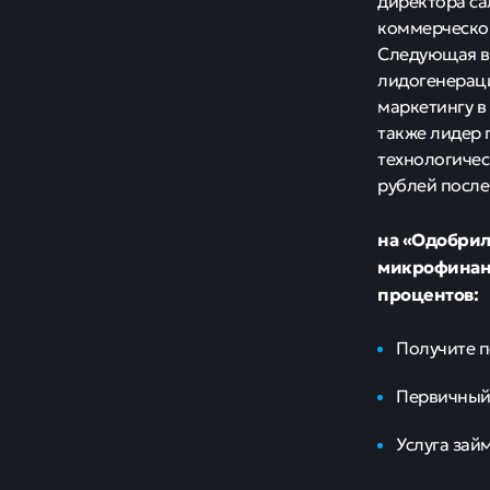
директора са
коммерческог
Следующая в
лидогенераци
маркетингу в
также лидер 
технологичес
рублей после
на «Одобрил
микрофинанс
процентов:
Получите п
Первичный 
Услуга зай