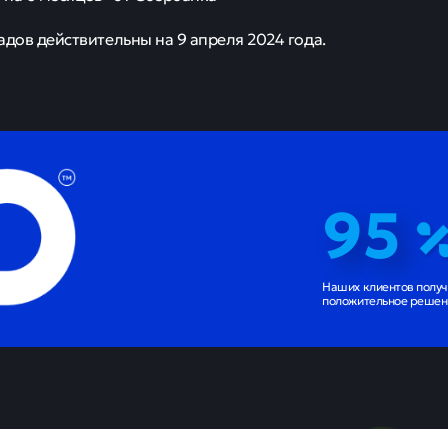
я переводов не только внутри своей системы, но и вывода
ие.
т предусматривает заблокировать определенную сумму в 
 постановление в рамках предварительного расследования
а 10 дней», — сообщили в Tele2.
рибыльных* вкладов на полгода
обрили» составили список десяти самых выгодных вкладов
30 крупнейших банков, представленных на их сайте. Вот пя
жно на 181 день» от банка ДОМ.РФ
пектива (в конце срока)» от Московского кредитного банк
» от МТС Банка
 от Россельхозбанка