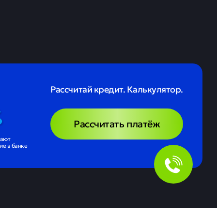
 денег в целом, включая
предоплате, на которую
, блокировка будет
 на полгода из
ть из них:
а