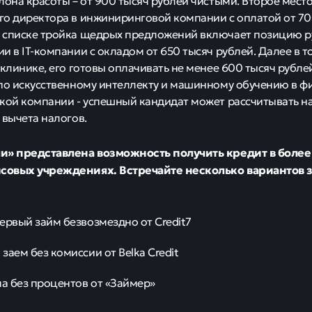
лона красоты – от 900 тысяч рублей чистыми. Второе мест
о директора в инжиниринговой компании с оплатой от 70
 списке тройка щедрых предложений включает позицию р
и в IT-компании с окладом от 650 тысяч рублей. Далее в т
 клинике, его готовы оплачивать не менее 600 тысяч рублей
по искусственному интеллекту и машинному обучению в ф
кой компании - успешный кандидат может рассчитывать на
 вычета налогов.
и» представлена возможность получить кредит в боле
овых учреждениях. Встречайте несколько вариантов з
ервый займ безвозмездно от Credit7
заем без комиссии от Belka Credit
ма без процентов от «Займер»