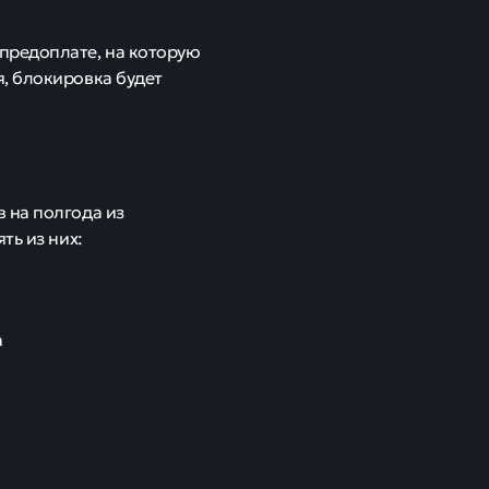
ров мошенничества. Об
ции Артем Шейкин
елефонов разных сотовых
о к сим-карте, даже если
 приостановки
с, если на счету абонента
я использования услуг
ничества и кражи денег у
торские счета не
абонентам возможность