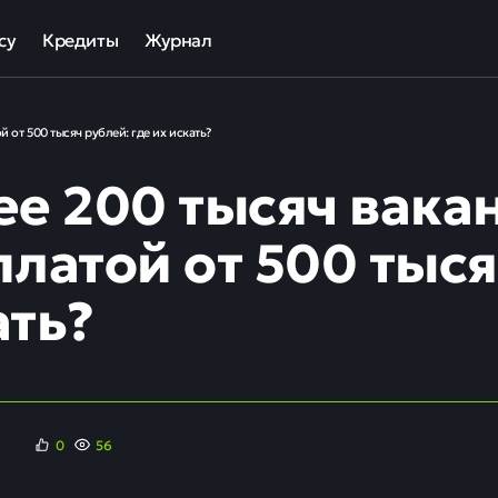
су
Кредиты
Журнал
та
ека для МСП
Кредит наличными
 от 500 тысяч рублей: где их искать?
ов
отный кредит
Рефинансирование кредитов
ее 200 тысяч вакан
ные программы кредитования для бизнеса
Кредит на карту
Кредиты под залог авто
латой от 500 тыся
Кредиты под залог недвижимости
ать?
ллекторов и кредиторов
Кредиты с плохой КИ
Кредиты без справок
0
56