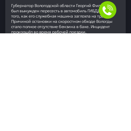
Губернатор Вологодской области Георгий Филимонов
был вынужден пересесть в автомобиль ГИБДД после
того, как его служебная машина заглохла на трассе.
Причиной остановки на скоростном обходе Вологды
стало полное отсутствие бензина в баке. Инцидент
произошёл во время рабочей поездки.
06 июля
0
49
Для людей
Помощь в получении кредита
Рефинансирование кредитов
Ипотека