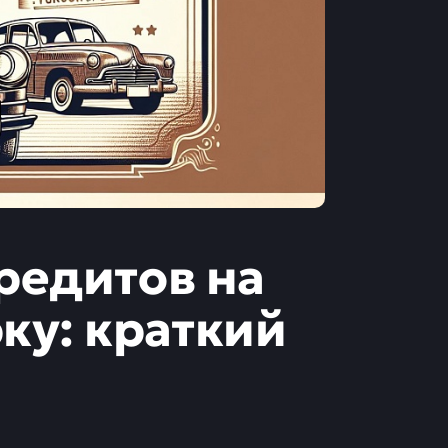
редитов на
у: краткий