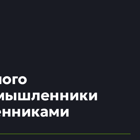
ного
умышленники
енниками