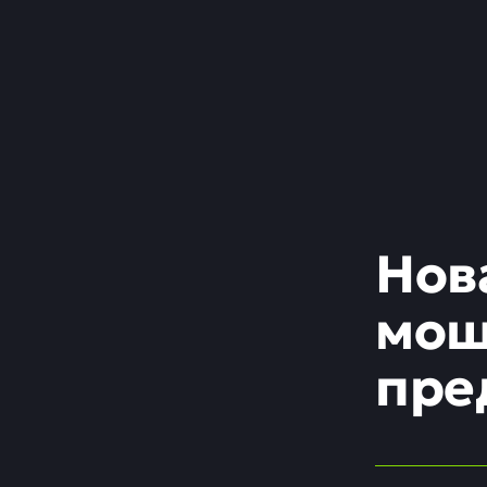
Нов
мош
пре