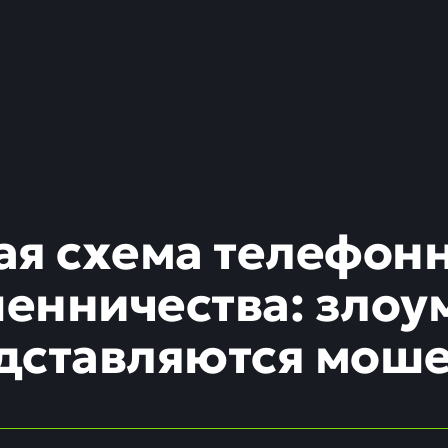
ая схема телефон
енничества: зло
дставляются мош