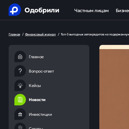
Одобрили
Частным лицам
Бизне
Помощь в получении креди
Ипот
Главная
/
Финансовый журнал
/
Топ-5 выгодных автокредитов на подержанну
Рефинансирование кредит
Обор
Ипотека
Льгот
Главное
Банкротство
Вопрос-ответ
Юридическая защита от ко
Кейсы
Анализ кредитной истории
Новости
Инвестиции
Советы