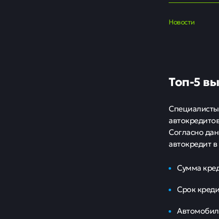
Новости
Топ-5 в
Специалисты 
автокредитов
Согласно да
автокредит в
Сумма кред
Срок креди
Автомобиль