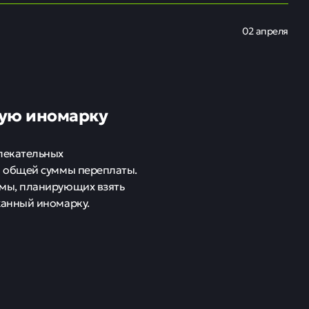
02 апреля
ную иномарку
лекательных
я общей суммы переплаты.
мы, планирующих взять
жанный иномарку.