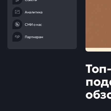
Аналитика
СМИ о нас
Партнерам
Топ
под
обз