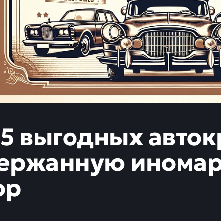
-5 выгодных авток
ержанную иномарк
ор