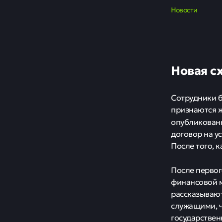
Новости
Новая с
Сотрудники б
признаются ж
опубликован
договор на у
После того, 
После первог
финансовой м
рассказывают
служащими, ч
государствен