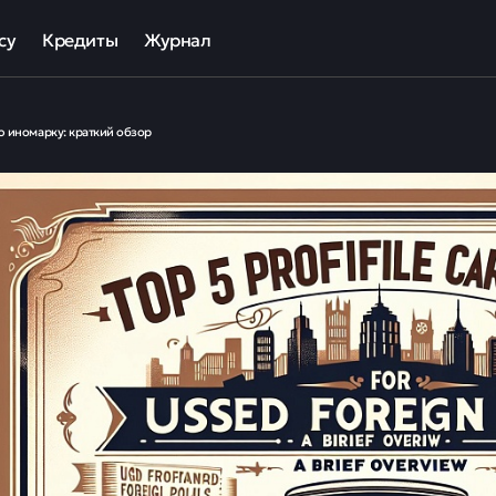
су
Кредиты
Журнал
та
ека для МСП
Кредит наличными
ю иномарку: краткий обзор
ов
отный кредит
Рефинансирование кредитов
ные программы кредитования для бизнеса
Кредит на карту
Кредиты под залог авто
Кредиты под залог недвижимости
ллекторов и кредиторов
Кредиты с плохой КИ
Кредиты без справок