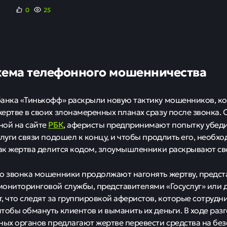
0
25
хема телефонного мошенничества
анка «Тинькофф» раскрыли новую тактику мошенников, к
ертве в своих злонамеренных планах сразу после звонка.
РБК
ной на сайте
, аферисты предпринимают попытку убедит
слуги связи подошел к концу, и чтобы продлить его, необхо
как жертва делится кодом, злоумышленники раскрывают св
о звонка мошенники продолжают нагонять жертву, предст
ониторинговой службы, представителями «Госуслуг» или 
, что следят за группировкой аферистов, которые сотрудн
тобы обмануть клиентов и выманить их деньги. В ходе ра
ных органов предлагают жертве перевести средства на без