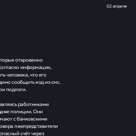
02 апреля
оторые откровенно
 Согласно информации,
ь человека, что его
димо сообщить код из смс.
ои подлоги.
авляясь работниками
даже полиции. Они
ичают с банковскими
зговора лжепредставители
опасный счёт через