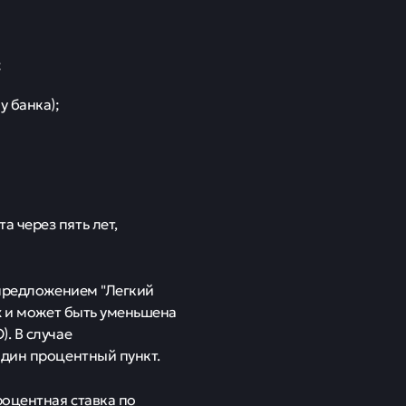
;
 банка);
 через пять лет,
 предложением "Легкий
ых и может быть уменьшена
. В случае
один процентный пункт.
оцентная ставка по