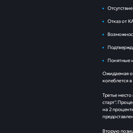
Отсутствие
Отказ от К
Возможност
Подтвержд
Понятные и
Ожидаемая об
колеблется в
Третье место
старт". Проц
на 2 процент
предоставлен
Вторую позиц