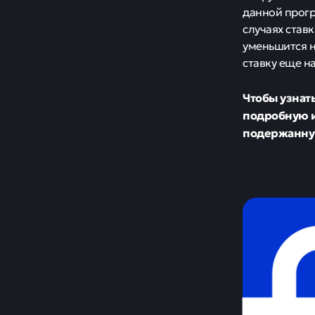
данной програ
случаях став
уменьшится н
ставку еще н
Чтобы узнат
подробную и
подержанну