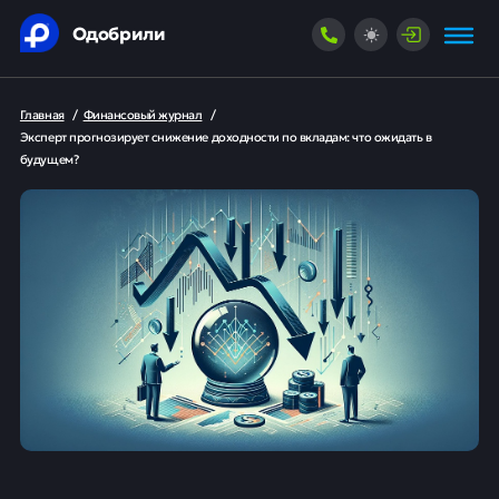
Одобрили
Главная
/
Финансовый журнал
/
Эксперт прогнозирует снижение доходности по вкладам: что ожидать в
будущем?