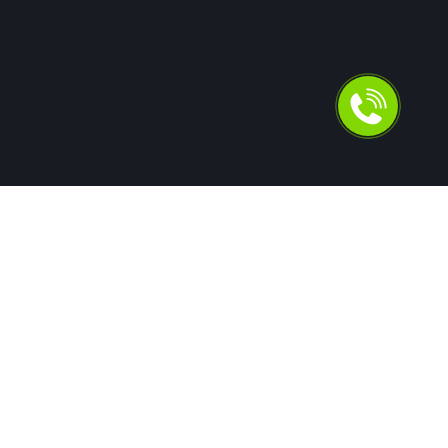
Для людей
Помощь в получении кредита
Рефинансирование кредитов
Ипотека
Автокредит
Банкротство
Юридическая защита от коллекторов и кредиторов