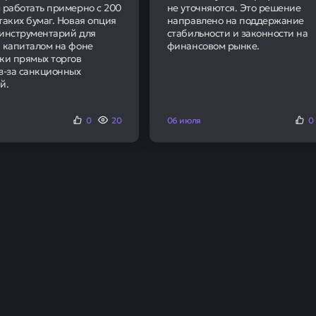
 работать примерно с 200
не уточняются. Это решение
таких бумаг. Новая опция
направлено на поддержание
инструментарий для
стабильности и законности на
 капиталом на фоне
финансовом рынке.
ки прямых торгов
з-за санкционных
й.
0
20
06 июля
0