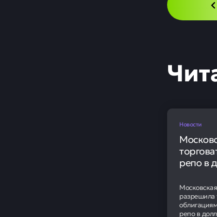
Чит
Новости
Московс
торгова
репо в 
Московская
разрешила 
облигациям
репо в дол