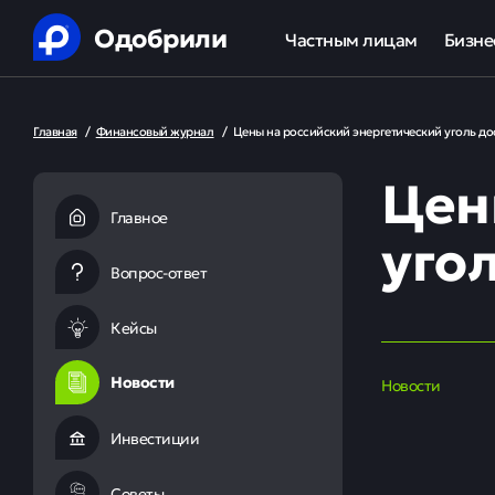
Одобрили
Частным лицам
Бизне
Помощь в получении креди
Ипот
Главная
/
Финансовый журнал
/
Цены на российский энергетический уголь д
Рефинансирование кредит
Обор
Цен
Ипотека
Льгот
Главное
уго
Банкротство
Вопрос-ответ
Юридическая защита от ко
Кейсы
Анализ кредитной истории
Новости
Новости
Инвестиции
Советы