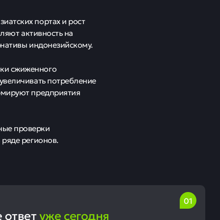
иатских портах и рост
вляют активность на
рнативы индонезийскому.
вки сжиженного
 увеличивать потребление
ормируют предприятия
ные проверки
 ряде регионов.
е ответ
уже сегодня