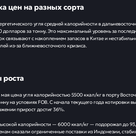
а цен на разных сорта
ергетического угля средней калорийности в дальневосточ
90 долларов за тонну. Это максимальный уровень за послед
ок связывают с накоплением запасов в Китае и нестабильн
лей из-за ближневосточного кризиса.
 роста
8 мая цена угля калорийностью 5500 ккал/кг в порту Восто
онну на условиях FOB. С начала текущего года котировки вы
жении прирост достиг 36%.
высокой калорийности — 6000 ккал/кг — подорожал до 93,7
нам оказали ограниченные поставки из Индонезии, стаби