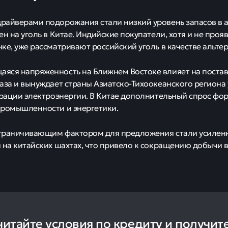
айверами подорожания стали низкий уровень запасов в аз
ен на уголь в Китае. Индийские покупатели, хотя и не проя
ке, уже рассматривают российский уголь в качестве альте
яся напряженность на Ближнем Востоке влияет на поста
аза и вынуждает страны Азиатско-Тихоокеанского региона
ерации электроэнергии. В Китае дополнительный спрос ф
промышленности и энергетики.
граничивающим фактором для предложения стали усилен
 на китайских шахтах, что привело к сокращению добычи в
читайте условия по кредиту и получит