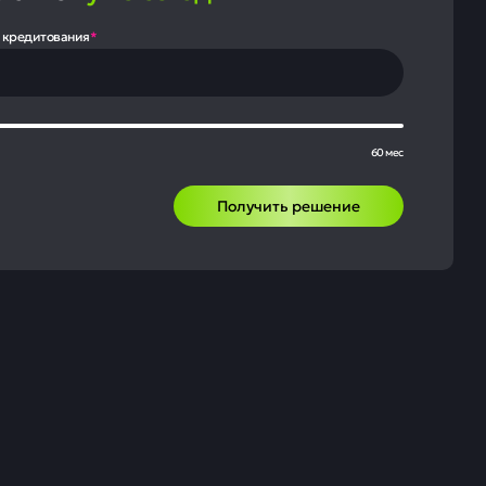
 кредитования
*
60 мес
Получить решение