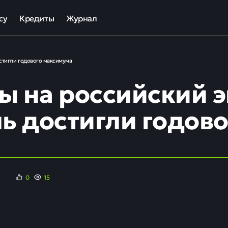
су
Кредиты
Журнал
та
ека для МСП
Кредит наличными
остигли годового максимума
ов
отный кредит
Рефинансирование кредитов
ы на российский 
ные программы кредитования для бизнеса
Кредит на карту
Кредиты под залог авто
ль достигли годов
Кредиты под залог недвижимости
ллекторов и кредиторов
Кредиты с плохой КИ
Кредиты без справок
0
15