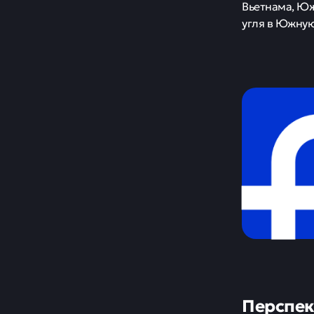
Вьетнама, Юж
угля в Южную
Перспек