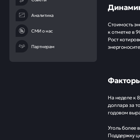
Динамик
Аналитика
Стоимость эн
СМИ о нас
к отметке в 
Рост котиров
Партнерам
энергоносите
Факторы
На неделе к 
доллара за т
годовом выра
Уголь более 
Поддержку це