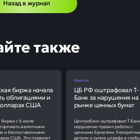
Назад в журнал
айте также
Новости
кая биржа начала
ЦБ РФ оштрафовал Т-
ть облигациями и
Банк за нарушения на
долларах США
рынке ценных бумаг
 биржа с 6 июля
Центробанк оштрафовал Т-Банк
торговать валютными
нарушение правил работы с
и и беспоставочными
ценными бумагами. Конкретны
ларах США. Это позволит
детали и сумма штрафа в сооб