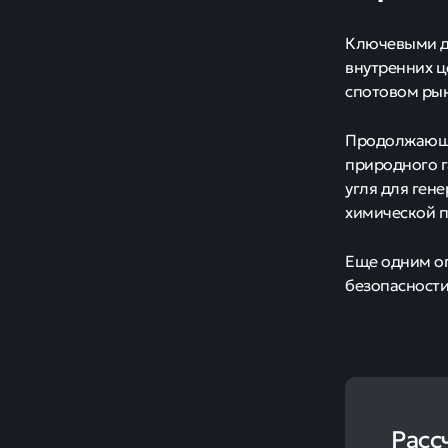
Ключевыми др
внутренних ц
спотовом рын
Продолжающа
природного г
угля для ген
химической 
Еще одним о
безопасности
Расс