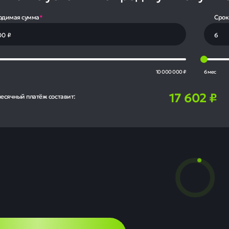
одимая сумма
*
Срок
10 000 000 ₽
6 мес
17 602
₽
есячный платёж составит: