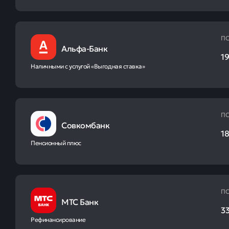
ПС
Альфа-Банк
19
Наличными с услугой «Выгодная ставка»
ПС
Совкомбанк
18
Пенсионный плюс
ПС
МТС Банк
33
Рефинансирование