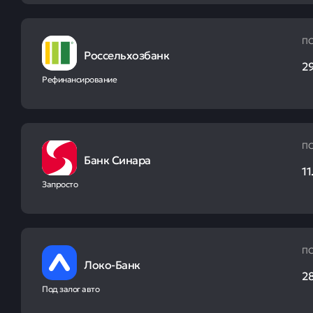
ПС
Россельхозбанк
2
Рефинансирование
ПС
Банк Синара
11
Запросто
ПС
Локо-Банк
2
Под залог авто