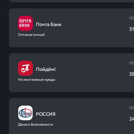
ПС
Почта Банк
31
Оптимистичный
ПС
Пойдём!
38
На неотложные нужды
ПС
РОССИЯ
2
Деньги-Возможности