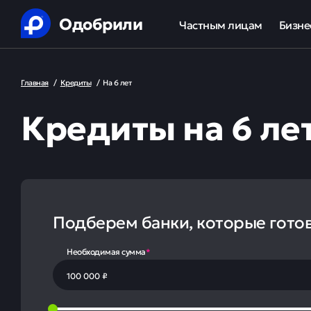
Одобрили
Частным лицам
Бизне
Помощь в получении креди
Ипот
Главная
/
Кредиты
/
На 6 лет
Рефинансирование кредит
Обор
Кредиты на 6 ле
Ипотека
Льгот
Банкротство
Юридическая защита от ко
Подберем банки, которые гото
Анализ кредитной истории
Необходимая сумма
*