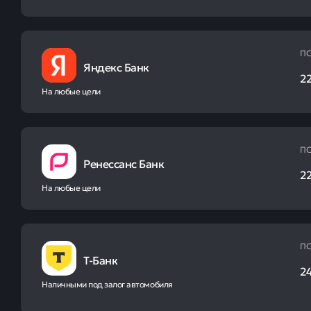
ПС
Яндекс Банк
2
На любые цели
ПС
Ренессанс Банк
2
На любые цели
ПС
Т-Банк
2
Наличными под залог автомобиля