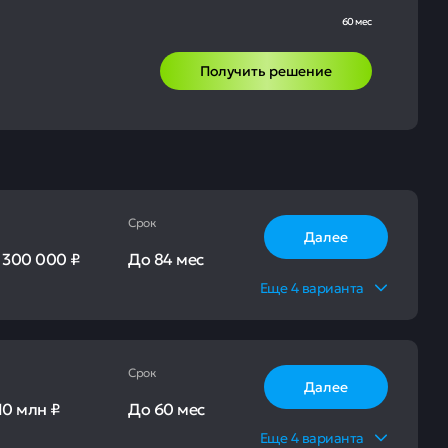
60 мес
Получить решение
Срок
Далее
-
300 000 ₽
До
84 мес
Еще
4
варианта
Срок
Далее
10 млн ₽
До
60 мес
Еще
4
варианта