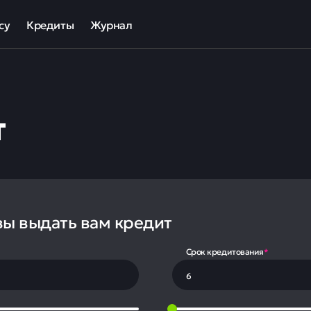
су
Кредиты
Журнал
та
ека для МСП
Кредит наличными
ов
отный кредит
Рефинансирование кредитов
т
ные программы кредитования для бизнеса
Кредит на карту
Кредиты под залог авто
Кредиты под залог недвижимости
ллекторов и кредиторов
Кредиты с плохой КИ
Кредиты без справок
вы выдать вам кредит
Срок кредитования
*