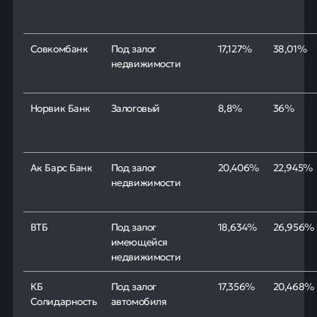
Совкомбанк
Под залог
17,127%
38,01%
недвижимости
Норвик Банк
Залоговый
8,8%
36%
Ак Барс Банк
Под залог
20,406%
22,945%
недвижимости
ВТБ
Под залог
18,634%
26,956%
имеющейся
недвижимости
КБ
Под залог
17,356%
20,468%
Солидарность
автомобиля