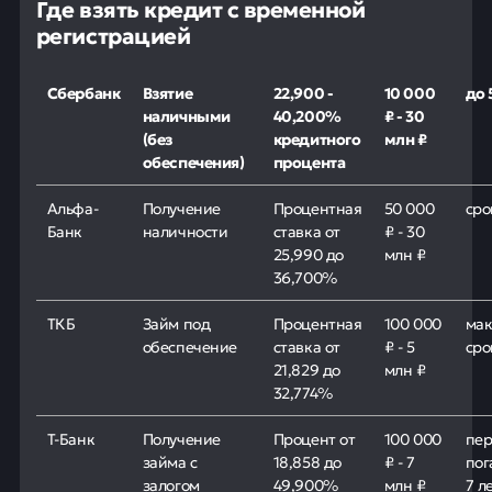
Где взять кредит с временной
регистрацией
Сбербанк
Взятие
22,900 -
10 000
до 
наличными
40,200%
₽ - 30
(без
кредитного
млн ₽
обеспечения)
процента
Альфа-
Получение
Процентная
50 000
сро
Банк
наличности
ставка от
₽ - 30
25,990 до
млн ₽
36,700%
ТКБ
Займ под
Процентная
100 000
ма
обеспечение
ставка от
₽ - 5
сро
21,829 до
млн ₽
32,774%
Т-Банк
Получение
Процент от
100 000
пе
займа с
18,858 до
₽ - 7
пог
залогом
49,900%
млн ₽
7 л