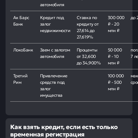
автомобиля
Ак Барс
Кредит под
Ставка по
300 000
до 
Банк
залог
кредиту от
₽ - 20
недвижимости
27,614 до
млн ₽
27,619%
ЛокоБанк
Заем с залогом
Проценты
50 000
пог
автомобиля
от 32,600
₽ - 10
7 л
до 34,900%
млн ₽
Третий
Привлечение
100 000
ма
Рим
средств под
₽ - 500
сро
залог
млн ₽
имущества
Как взять кредит, если есть только
временная регистрация