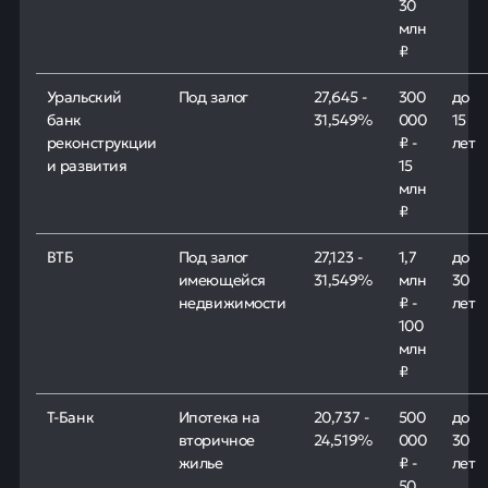
30
млн
₽
Уральский
Под залог
27,645 -
300
до
банк
31,549%
000
15
реконструкции
₽ -
лет
и развития
15
млн
₽
ВТБ
Под залог
27,123 -
1,7
до
имеющейся
31,549%
млн
30
недвижимости
₽ -
лет
100
млн
₽
Т-Банк
Ипотека на
20,737 -
500
до
вторичное
24,519%
000
30
жилье
₽ -
лет
50