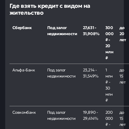
Где взять кредит с видом на
жительство
Сбербанк
Под залог
27,631 -
300
до
недвижимости
31,908%
000
20
₽ -
лет
20
млн
₽
Альфа-Банк
Под залог
23,214 -
1
до
недвижимости
31,549%
млн
15
₽ -
лет
30
млн
₽
Совкомбанк
Под залог
19,890 -
200
до
недвижимости
29,414%
000
15
₽ -
лет