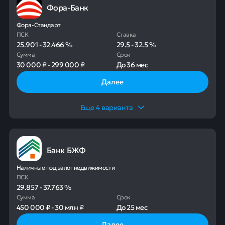
Фора-Банк
Фора-Стандарт
ПСК
Ставка
25.901
-
32.466
%
29.5
-
32.5
%
Сумма
Срок
30 000 ₽
-
299 000 ₽
До
36 мес
Далее
Еще
4
варианта
Банк БЖФ
Наличные под залог недвижимости
ПСК
29.857
-
37.763
%
Сумма
Срок
450 000 ₽
-
30 млн ₽
До
25 мес
Далее