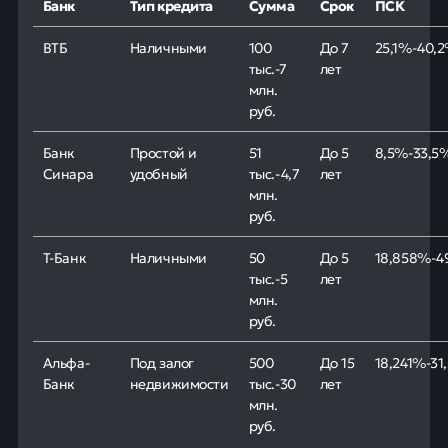
Банк
Тип кредита
Сумма
Срок
ПСК
ВТБ
Наличными
100
До 7
25,1%-40,
тыс.-7
лет
млн.
руб.
Банк
Простой и
51
До 5
8,5%-33,5
Синара
удобный
тыс.-4,7
лет
млн.
руб.
Т-Банк
Наличными
50
До 5
18,858%-4
тыс.-5
лет
млн.
руб.
Альфа-
Под залог
500
До 15
18,241%-31
Банк
недвижимости
тыс.-30
лет
млн.
руб.