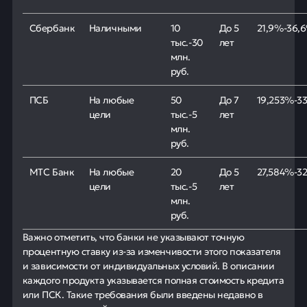
Сбербанк
Наличными
10
До 5
21,9%-36,
тыс.-30
лет
млн.
руб.
ПСБ
На любые
50
До 7
19,253%-3
цели
тыс.-5
лет
млн.
руб.
МТС Банк
На любые
20
До 5
27,584%-3
цели
тыс.-5
лет
млн.
руб.
Важно отметить, что банки не указывают точную
процентную ставку из-за изменчивости этого показателя
и зависимости от индивидуальных условий. В описании
каждого продукта указывается полная стоимость кредита
или ПСК. Такие требования были введены недавно в