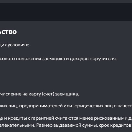
ьство
их условиях:
нсового положения заемщика и доходов поручителя.
исление на карту (счет) заемщика.
ких лиц, предпринимателей или юридических лиц в качест
де и кредиты с гарантией считаются менее рискованными д
влекательными. Размер выдаваемой суммы, срок кредитова