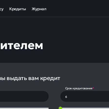
су
Кредиты
Журнал
та
ека для МСП
Кредит наличными
ов
отный кредит
Рефинансирование кредитов
чителем
ные программы кредитования для бизнеса
Кредит на карту
Кредиты под залог авто
Кредиты под залог недвижимости
ллекторов и кредиторов
Кредиты с плохой КИ
Кредиты без справок
вы выдать вам кредит
Срок кредитования
*