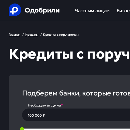
Одобрили
Частным лицам
Бизне
Помощь в получении креди
Ипот
Главная
/
Кредиты
/
Кредиты с поручителем
Рефинансирование кредит
Обор
Кредиты с пору
Ипотека
Льгот
Банкротство
Юридическая защита от ко
Подберем банки, которые гото
Анализ кредитной истории
Необходимая сумма
*