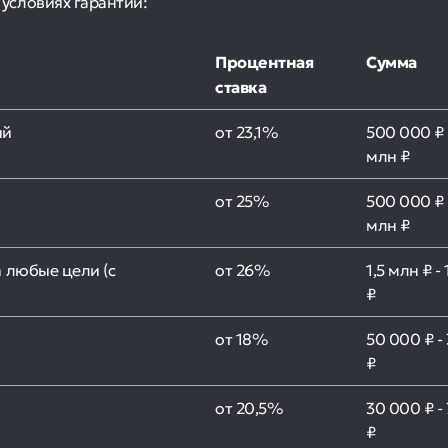
условиях гарантии:
Процентная
Сумма
ставка
ый
от 23,1%
500 000 ₽ 
млн ₽
от 25%
500 000 ₽ 
млн ₽
 любые цели (с
от 26%
1,5 млн ₽ -
₽
от 18%
50 000 ₽ -
₽
от 20,5%
30 000 ₽ -
₽