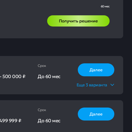
60 мес
Получить решение
Срок
Далее
-
500 000 ₽
До
60 мес
Еще
3
варианта
Срок
Далее
499 999 ₽
До
60 мес