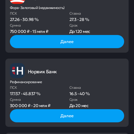
Фора-Залоговый (недвижимость)
ПСК
Ставка
27.26
-
30.98
%
27.3
-
28
%
Сумма
Срок
750 000 ₽
-
15 млн ₽
До
120 мес
Далее
Норвик Банк
Рефинансирование
ПСК
Ставка
17.137
-
45.837
%
16.5
-
40
%
Сумма
Срок
300 000 ₽
-
20 млн ₽
До
20 мес
Далее