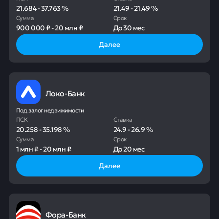
21.684
-
37.763
%
21.49
-
21.49
%
Сумма
Срок
900 000 ₽
-
20 млн ₽
До
30 мес
Далее
Локо-Банк
Под залог недвижимости
ПСК
Ставка
20.258
-
35.198
%
24.9
-
26.9
%
Сумма
Срок
1 млн ₽
-
20 млн ₽
До
20 мес
Далее
Фора-Банк