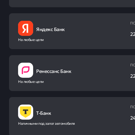
ПС
Яндекс Банк
2
На любые цели
ПС
Ренессанс Банк
2
На любые цели
ПС
Т-Банк
2
Наличными под залог автомобиля