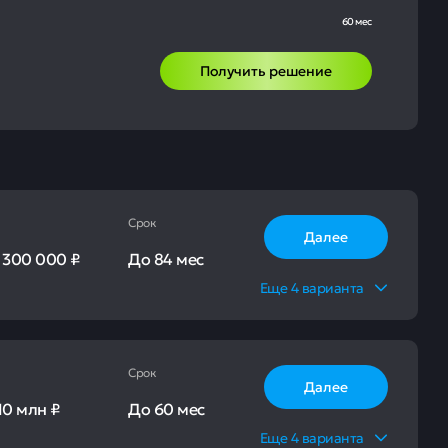
60 мес
Получить решение
Срок
Далее
-
300 000 ₽
До
84 мес
Еще
4
варианта
Срок
Далее
10 млн ₽
До
60 мес
Еще
4
варианта