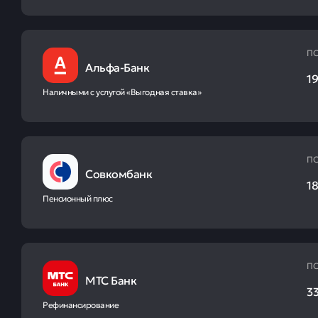
ПС
Альфа-Банк
19
Наличными с услугой «Выгодная ставка»
ПС
Совкомбанк
18
Пенсионный плюс
ПС
МТС Банк
33
Рефинансирование