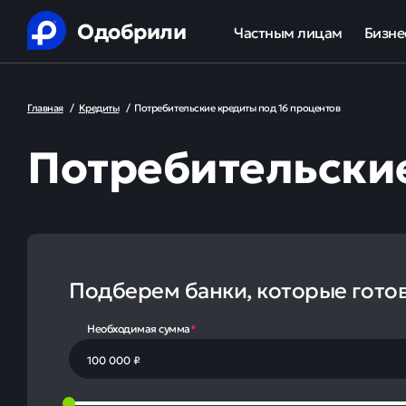
Одобрили
Частным лицам
Бизне
Помощь в получении креди
Ипот
Главная
/
Кредиты
/
Потребительские кредиты под 16 процентов
Рефинансирование кредит
Обор
Потребительские
Ипотека
Льгот
Банкротство
Юридическая защита от ко
Подберем банки, которые гото
Анализ кредитной истории
Необходимая сумма
*