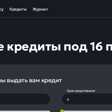
су
Кредиты
Журнал
та
ека для МСП
Кредит наличными
ов
отный кредит
Рефинансирование кредитов
 кредиты под 16 
ные программы кредитования для бизнеса
Кредит на карту
Кредиты под залог авто
Кредиты под залог недвижимости
ллекторов и кредиторов
Кредиты с плохой КИ
Кредиты без справок
вы выдать вам кредит
Срок кредитования
*