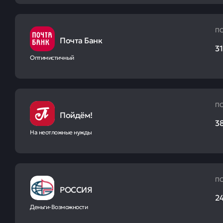
ПС
Почта Банк
31
Оптимистичный
ПС
Пойдём!
38
На неотложные нужды
ПС
РОССИЯ
2
Деньги-Возможности