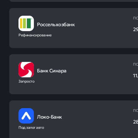
ПС
Россельхозбанк
2
Рефинансирование
ПС
Банк Синара
11
Запросто
ПС
Локо-Банк
2
Под залог авто