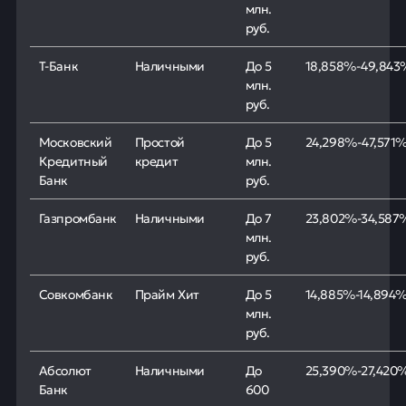
млн.
руб.
Т-Банк
Наличными
До 5
18,858%-49,843
млн.
руб.
Московский
Простой
До 5
24,298%-47,571
Кредитный
кредит
млн.
Банк
руб.
Газпромбанк
Наличными
До 7
23,802%-34,587
млн.
руб.
Совкомбанк
Прайм Хит
До 5
14,885%-14,894
млн.
руб.
Абсолют
Наличными
До
25,390%-27,420
Банк
600