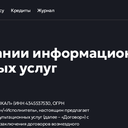
су
Кредиты
Журнал
та
ека для МСП
Кредит наличными
ов
отный кредит
Рефинансирование кредитов
зании информацио
ные программы кредитования для бизнеса
Кредит на карту
Кредиты под залог авто
ых услуг
Кредиты под залог недвижимости
ллекторов и кредиторов
Кредиты с плохой КИ
Кредиты без справок
ИКАЛ» (ИНН 4345537530, ОГРН
»/«Исполнитель», настоящим предлагает
ьтационных услуг (далее – «Договор») с
заключения договоров возмездного