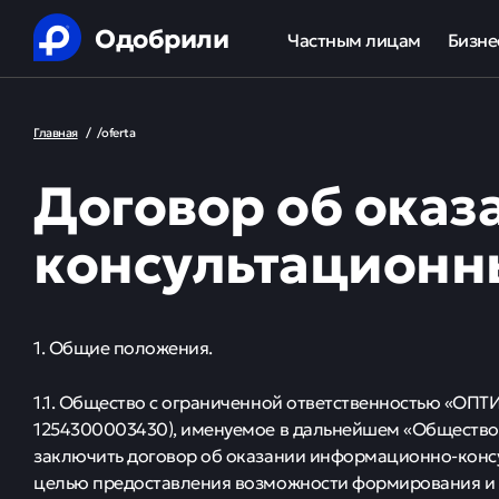
Одобрили
Частным лицам
Бизне
Помощь в получении креди
Ипот
Главная
/
/oferta
Рефинансирование кредит
Обор
Договор об ока
Ипотека
Льгот
консультационн
Банкротство
Юридическая защита от ко
1. Общие положения.
Анализ кредитной истории
1.1. Общество с ограниченной ответственностью «ОПТ
1254300003430), именуемое в дальнейшем «Общество
заключить договор об оказании информационно-консул
целью предоставления возможности формирования и 